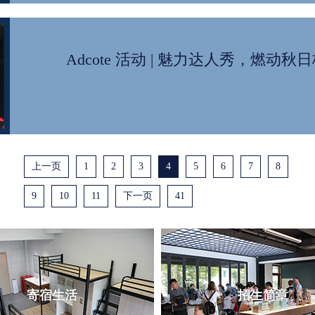
Adcote 活动 | 魅力达人秀，燃动秋日校
上一页
1
2
3
4
5
6
7
8
9
10
11
下一页
41
寄宿生活
招生简章