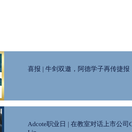
喜报 | 牛剑双邀，阿德学子再传捷报，8
Adcote职业日 | 在教室对话上市