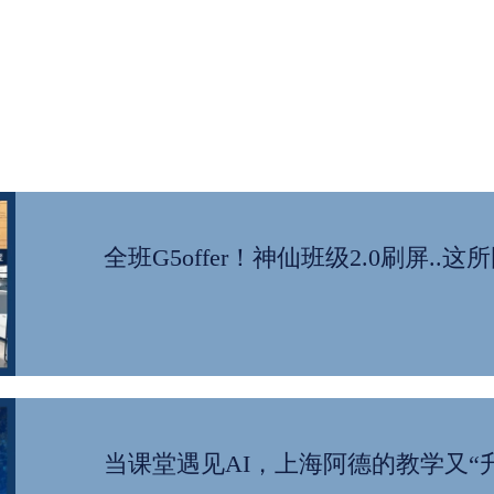
全班G5offer！神仙班级2.0刷屏..
当课堂遇见AI，上海阿德的教学又“升级