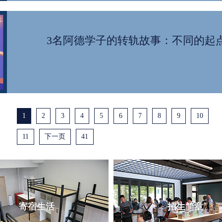
3名阿德学子的转轨故事：不同的起点，
1
2
3
4
5
6
7
8
9
10
11
下一页
41
寄宿生活
招生简章